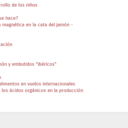
rollo de los niños
 se hace?
 magnética en la cata del jamón -
cación
món y embutidos “ibéricos”
o
alimentos en vuelos internacionales
 los ácidos orgánicos en la producción