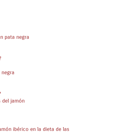
ón pata negra
?
a negra
?
s del jamón
món ibérico en la dieta de las