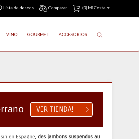
Lista de deseos
Comparar
(
0
) Mi Cesta
VINO
GOURMET
ACCESORIOS
errano
VER TIENDA!
gasin en Espagne,
des jambons suspendus au