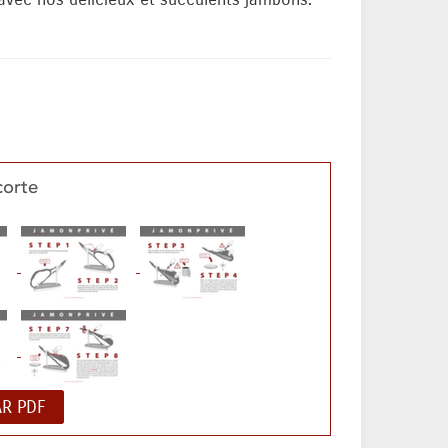
avec nos délicieux et succulents jambons.
corte
R PDF