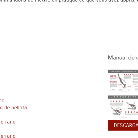
commandons de mettre en pratique ce que vous avez appris, 
Manual de 
co
o de bellota
serrano
DESCARGA
o
serrano