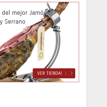
a del mejor Jamón
 y Serrano
VER TIENDA!