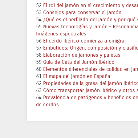
52
El rol del jamón en el crecimiento y desar
53
Consejos para conservar el jamón
54
¿Qué es el perfilado del jamón y por qué
55
Nuevas tecnologías y jamón - Resonancia
Imágenes espectrales
56
El cerdo ibérico comienza a emigrar
57
Embutidos: Origen, composición y clasifi
58
Elaboración de jamones y paletas
59
Guía de Cata del Jamón Ibérico
60
Elementos diferenciales de calidad en ja
61
El mapa del jamón en España
62
Propiedades de la grasa del jamón ibéric
63
Cómo transportar jamón ibérico y otros 
64
Prevalencia de patógenos y beneficios de
de cerdos