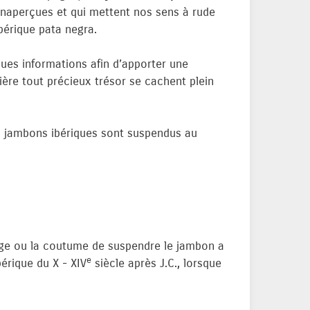
inaperçues et qui mettent nos sens à rude
ibérique pata negra.
ques informations afin d’apporter une
ière tout précieux trésor se cachent plein
les jambons ibériques sont suspendus au
age ou la coutume de suspendre le jambon a
e
bérique du X - XIV
siècle après J.C., lorsque