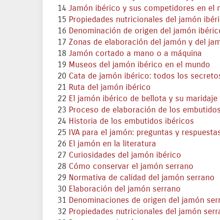
14
Jamón ibérico y sus competidores en el
15
Propiedades nutricionales del jamón ibér
16
Denominación de origen del jamón ibéric
17
Zonas de elaboración del jamón y del ja
18
Jamón cortado a mano o a máquina
19
Museos del jamón ibérico en el mundo
20
Cata de jamón ibérico: todos los secreto
21
Ruta del jamón ibérico
22
El jamón ibérico de bellota y su maridaje 
23
Proceso de elaboración de los embutidos
24
Historia de los embutidos ibéricos
25
IVA para el jamón: preguntas y respuesta
26
El jamón en la literatura
27
Curiosidades del jamón ibérico
28
Cómo conservar el jamón serrano
29
Normativa de calidad del jamón serrano
30
Elaboración del jamón serrano
31
Denominaciones de origen del jamón ser
32
Propiedades nutricionales del jamón ser