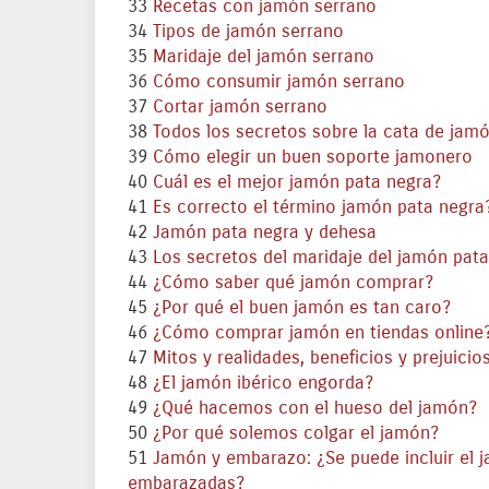
33
Recetas con jamón serrano
34
Tipos de jamón serrano
35
Maridaje del jamón serrano
36
Cómo consumir jamón serrano
37
Cortar jamón serrano
38
Todos los secretos sobre la cata de jam
39
Cómo elegir un buen soporte jamonero
40
Cuál es el mejor jamón pata negra?
41
Es correcto el término jamón pata negra
42
Jamón pata negra y dehesa
43
Los secretos del maridaje del jamón pat
44
¿Cómo saber qué jamón comprar?
45
¿Por qué el buen jamón es tan caro?
46
¿Cómo comprar jamón en tiendas online
47
Mitos y realidades, beneficios y prejuicio
48
¿El jamón ibérico engorda?
49
¿Qué hacemos con el hueso del jamón?
50
¿Por qué solemos colgar el jamón?
51
Jamón y embarazo: ¿Se puede incluir el ja
embarazadas?