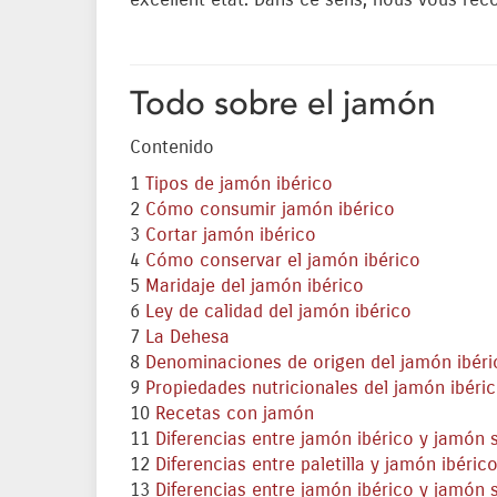
excellent état. Dans ce sens, nous vous re
Todo sobre el jamón
Contenido
1
Tipos de jamón ibérico
2
Cómo consumir jamón ibérico
3
Cortar jamón ibérico
4
Cómo conservar el jamón ibérico
5
Maridaje del jamón ibérico
6
Ley de calidad del jamón ibérico
7
La Dehesa
8
Denominaciones de origen del jamón ibéri
9
Propiedades nutricionales del jamón ibéric
10
Recetas con jamón
11
Diferencias entre jamón ibérico y jamón 
12
Diferencias entre paletilla y jamón ibéric
13
Diferencias entre jamón ibérico y jamón 