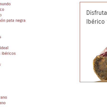
 mundo
ico
Disfrut
o
Ibérico
món pata negra
s
ideal
 ibéricos
s
rano
rano