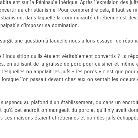
abitaient sur la Péninsule Ibérique. Après l’expulsion des juif
convertir au christianisme. Pour comprendre cela, il faut se m
istianisme, dans laquelle la communauté chrétienne est d
alpable d’imposer sa domination.
urgit une question à laquelle nous allons essayer de répond
 l’Inquisition qu’ils étaient véritablement convertis ? La répo
es, en utilisant de la graisse de porc pour cuisiner et mêm
r lesquelles on appelait les juifs « les porcs » c’est que pou
 lorsque l’on passait devant chez eux on sentait les odeurs d
n suspendu au plafond d’un établissement, ou dans un endroit
 qu’à cet endroit on mangeait du porc et qu’il n’y avait donc 
s ces maisons étaient chrétiennes et non des juifs échappés