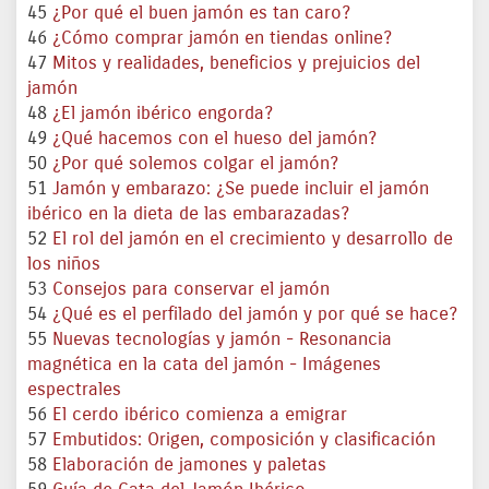
45
¿Por qué el buen jamón es tan caro?
46
¿Cómo comprar jamón en tiendas online?
47
Mitos y realidades, beneficios y prejuicios del
jamón
48
¿El jamón ibérico engorda?
49
¿Qué hacemos con el hueso del jamón?
50
¿Por qué solemos colgar el jamón?
51
Jamón y embarazo: ¿Se puede incluir el jamón
ibérico en la dieta de las embarazadas?
52
El rol del jamón en el crecimiento y desarrollo de
los niños
53
Consejos para conservar el jamón
54
¿Qué es el perfilado del jamón y por qué se hace?
55
Nuevas tecnologías y jamón - Resonancia
magnética en la cata del jamón - Imágenes
espectrales
56
El cerdo ibérico comienza a emigrar
57
Embutidos: Origen, composición y clasificación
58
Elaboración de jamones y paletas