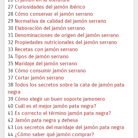
26
El jamón en la literatura
27
Curiosidades del jamón ibérico
28
Cómo conservar el jamón serrano
29
Normativa de calidad del jamón serrano
30
Elaboración del jamón serrano
31
Denominaciones de origen del jamón serrano
32
Propiedades nutricionales del jamón serrano
33
Recetas con jamón serrano
34
Tipos de jamón serrano
35
Maridaje del jamón serrano
36
Cómo consumir jamón serrano
37
Cortar jamón serrano
38
Todos los secretos sobre la cata de jamón pata
negra
39
Cómo elegir un buen soporte jamonero
40
Cuál es el mejor jamón pata negra?
41
Es correcto el término jamón pata negra?
42
Jamón pata negra y dehesa
43
Los secretos del maridaje del jamón pata negra
44
¿Cómo saber qué jamón comprar?