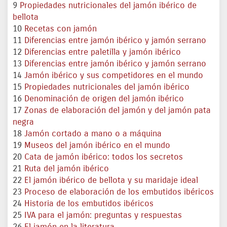
9
Propiedades nutricionales del jamón ibérico de
bellota
10
Recetas con jamón
11
Diferencias entre jamón ibérico y jamón serrano
12
Diferencias entre paletilla y jamón ibérico
13
Diferencias entre jamón ibérico y jamón serrano
14
Jamón ibérico y sus competidores en el mundo
15
Propiedades nutricionales del jamón ibérico
16
Denominación de origen del jamón ibérico
17
Zonas de elaboración del jamón y del jamón pata
negra
18
Jamón cortado a mano o a máquina
19
Museos del jamón ibérico en el mundo
20
Cata de jamón ibérico: todos los secretos
21
Ruta del jamón ibérico
22
El jamón ibérico de bellota y su maridaje ideal
23
Proceso de elaboración de los embutidos ibéricos
24
Historia de los embutidos ibéricos
25
IVA para el jamón: preguntas y respuestas